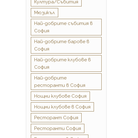
Култура/Събития
Мюзикъл
Най-добрите cъбития в
София
Най-добрите барове в
София
Най-добрите клубове в
София
Най-добрите
ресторанти в София
Нощни клубове София
Нощни клубове в София
Ресторант София
Ресторанти София