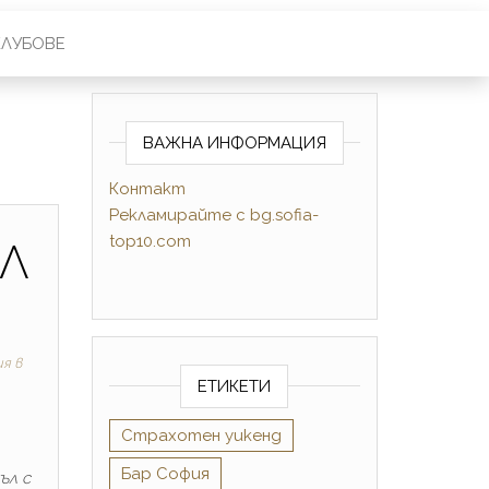
КЛУБОВЕ
ВАЖНА ИНФОРМАЦИЯ
Контакт
Рекламирайте
с
bg.sofia-
top10.com
АЛ
я в
ЕТИКЕТИ
Cтрахотен уикенд
Бар София
ъл с