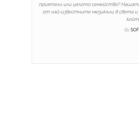
приятели или цялото семейство? Нашата п
от най-известните мюзикъли в света и 
койт
By
SOF