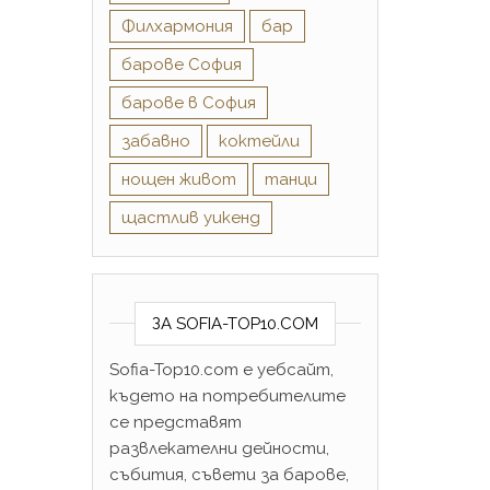
Филхармония
бар
барове София
барове в София
забавно
коктейли
нощен живот
танци
щастлив уикенд
ЗА SOFIA-TOP10.COM
Sofia-Top10.com е уебсайт,
където на потребителите
се представят
развлекателни дейности,
събития, съвети за барове,