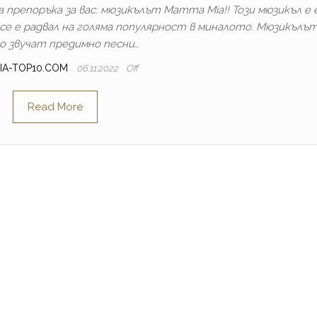
репоръка за вас: мюзикълът Mamma Mia!! Този мюзикъл е 
се е радвал на голяма популярност в миналото. Мюзикълът
о звучат предимно песни…
IA-TOP10.COM
06.11.2022
Off
Read More