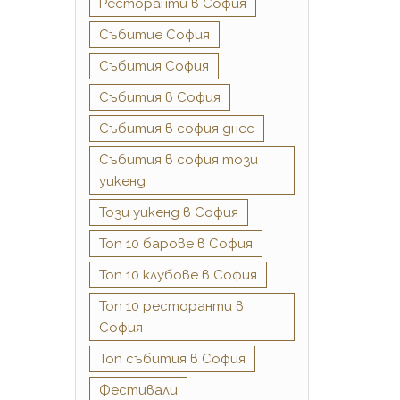
Ресторанти в София
Събитиe София
Събития София
Събития в София
Събития в софия днес
Събития в софия този
уикенд
Този уикенд в София
Топ 10 барове в София
Топ 10 клубове в София
Топ 10 ресторанти в
София
Топ събития в София
Фестивали