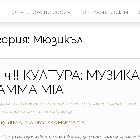
О
ТОП РЕСТОРАНТИ СОФИЯ
ТОП БАРОВЕ СОФИЯ
ория:
Мюзикъл
9 ч.!! КУЛТУРА: МУЗИК
AMMA MIA
икъл
Най-добрите cъбития в София
страхотен уикенд
Събити
 събития в София
щастлив уикенд
и. Защо не използвате това време, за да отидете на мюзик