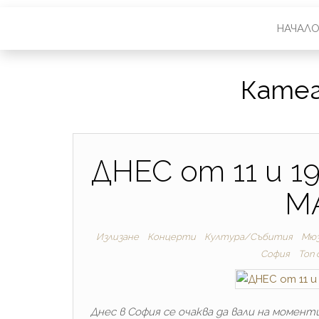
НАЧАЛ
Катег
ДНЕС от 11 и 1
M
Излизане
Концерти
Култура/Събития
Мюз
София
Топ
Днес в София се очаква да вали на момент