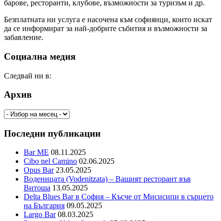
барове, ресторанти, клубове, възможности за туризъм и др.
Безплатната ни услуга е насочена към софиянци, които искат
да се информират за най-добрите събития и възможности за
забавление.
Социална медия
Следвай ни в:
Архив
Архив
Последни публикации
Bar ME
08.11.2025
Cibo nel Camino
02.06.2025
Opus Bar
23.05.2025
Воденицата (Vodenitzata) – Вашият ресторант във
Витоша
13.05.2025
Delta Blues Bar в София – Късче от Мисисипи в сърцето
на България
09.05.2025
Largo Bar
08.03.2025