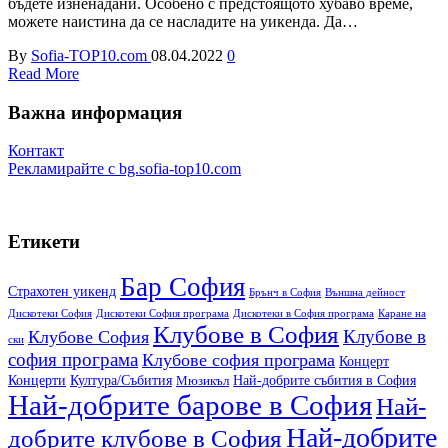
бъдете изненадани. Особено с предстоящото хубаво време,
можете наистина да се насладите на уикенда. Да…
By
Sofia-TOP10.com
08.04.2022
0
Read More
Важна информация
Контакт
Рекламирайте
с
bg.sofia-top10.com
Етикети
Бар София
Cтрахотен уикенд
Брънч в София
Външна дейност
Дискотеки София
Дискотеки София програма
Дискотеки в София програма
Каране на
Клубове в София
Клубове в
Клубове София
ски
софия програма
Клубове софия програма
Концерт
Концерти
Култура/Събития
Най-добрите cъбития в София
Мюзикъл
Най-добрите барове в София
Най-
Най-добрите
добрите клубове в София