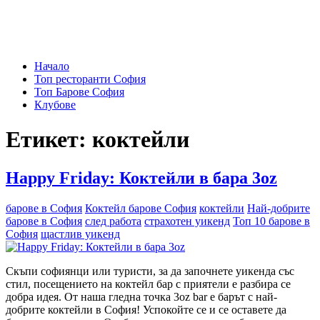
Sofia-TOP10
Съвети за излизане и за събития в София!
Начало
Топ ресторанти София
Топ Барове София
Клубове
Етикет:
коктейли
Happy Friday: Коктейли в бара 3oz
барове в София
Коктейл барове София
коктейли
Най-добрите
барове в София
след работа
страхотен уикенд
Топ 10 барове в
София
щастлив уикенд
Скъпи софиянци или туристи, за да започнете уикенда със
стил, посещението на коктейл бар с приятели е разбира се
добра идея. От наша гледна точка 3oz bar е барът с най-
добрите коктейли в София! Успокойте се и се оставете да