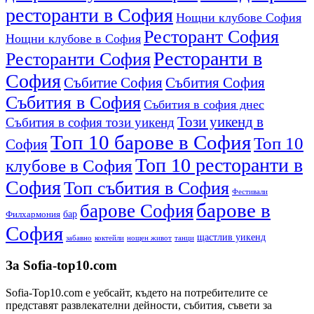
ресторанти в София
Нощни клубове София
Ресторант София
Нощни клубове в София
Ресторанти в
Ресторанти София
София
Събитиe София
Събития София
Събития в София
Събития в софия днес
Този уикенд в
Събития в софия този уикенд
Топ 10 барове в София
Топ 10
София
Топ 10 ресторанти в
клубове в София
София
Топ събития в София
Фестивали
барове в
барове София
бар
Филхармония
София
щастлив уикенд
забавно
коктейли
нощен живот
танци
За Sofia-top10.com
Sofia-Top10.com е уебсайт, където на потребителите се
представят развлекателни дейности, събития, съвети за