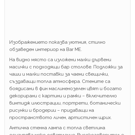
Изображението показва уютния, стилно
обзаведен интериор на Bar ME.
На видно място са изложени малки дървени
масички с подходящи бар столове. Подложки за
чаши и малки поставки за чаени свещички,
създаващи топла атмосфера. Стените са
боядисани в фин маслиненозелен цвят и богато
декорирани с картини и рамки – включително
винтидж илюстрации, портрети, ботанически
рисунки и бродерии – придаващи на
пространството личен, артистичен щрих.
Антична стенна лампа с топла светлина