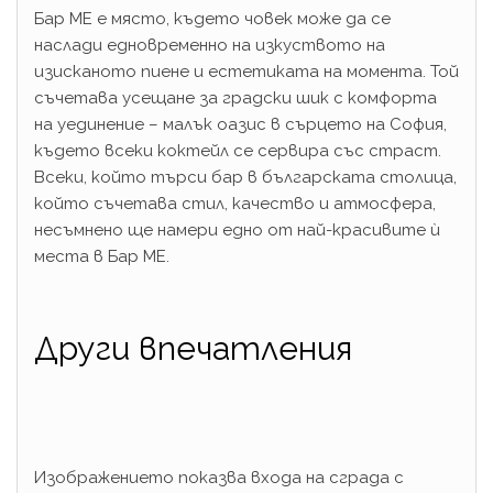
Бар ME е място, където човек може да се
наслади едновременно на изкуството на
изисканото пиене и естетиката на момента. Той
съчетава усещане за градски шик с комфорта
на уединение – малък оазис в сърцето на София,
където всеки коктейл се сервира със страст.
Всеки, който търси бар в българската столица,
който съчетава стил, качество и атмосфера,
несъмнено ще намери едно от най-красивите ѝ
места в Бар ME.
Други впечатления
Изображението показва входа на сграда с