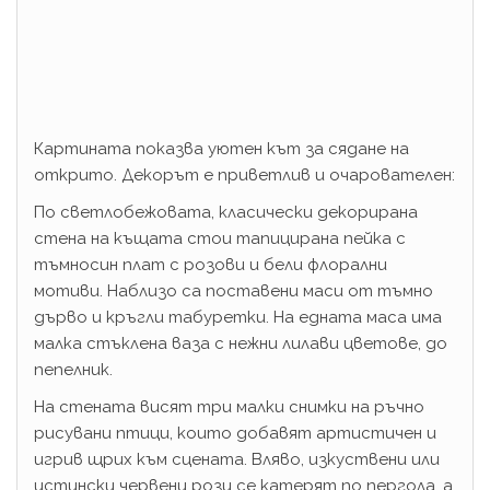
Картината показва уютен кът за сядане на
открито. Декорът е приветлив и очарователен:
По светлобежовата, класически декорирана
стена на къщата стои тапицирана пейка с
тъмносин плат с розови и бели флорални
мотиви. Наблизо са поставени маси от тъмно
дърво и кръгли табуретки. На едната маса има
малка стъклена ваза с нежни лилави цветове, до
пепелник.
На стената висят три малки снимки на ръчно
рисувани птици, които добавят артистичен и
игрив щрих към сцената. Вляво, изкуствени или
истински червени рози се катерят по пергола, а