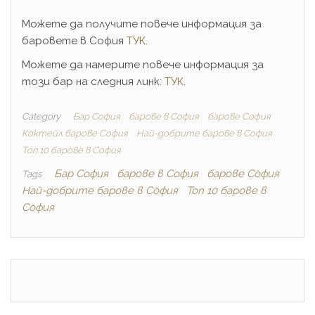
Можете да получите повече информация за
баровете в София
ТУК
.
Можете да намерите повече информация за
този бар на следния линк:
ТУК
.
Category
Бар София
барове в София
барове София
Коктейл барове София
Най-добрите барове в София
Топ 10 барове в София
Бар София
барове в София
барове София
Tags
Най-добрите барове в София
Топ 10 барове в
София