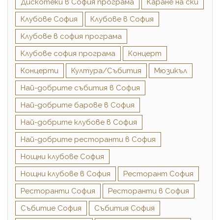
Дискотеки в София програма
Каране на ски
Клубове София
Клубове в София
Клубове в софия програма
Клубове софия програма
Концерт
Концерти
Култура/Събития
Мюзикъл
Най-добрите cъбития в София
Най-добрите барове в София
Най-добрите клубове в София
Най-добрите ресторанти в София
Нощни клубове София
Нощни клубове в София
Ресторант София
Ресторанти София
Ресторанти в София
Събитиe София
Събития София