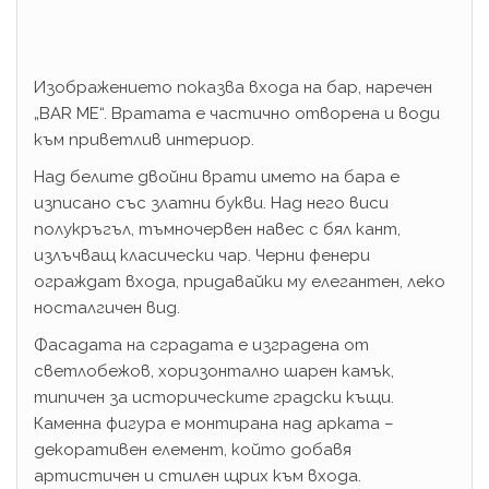
Изображението показва входа на бар, наречен
„BAR ME“. Вратата е частично отворена и води
към приветлив интериор.
Над белите двойни врати името на бара е
изписано със златни букви. Над него виси
полукръгъл, тъмночервен навес с бял кант,
излъчващ класически чар. Черни фенери
ограждат входа, придавайки му елегантен, леко
носталгичен вид.
Фасадата на сградата е изградена от
светлобежов, хоризонтално шарен камък,
типичен за историческите градски къщи.
Каменна фигура е монтирана над арката –
декоративен елемент, който добавя
артистичен и стилен щрих към входа.