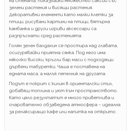
на стената, показвайки множество саксии със
зелени растения и висящи растения.
Декоративни елементи като малки клетки за
птици, рисувани картини на птици, вятърна
камбанка и други игриви аксесоари са
разпръснати сред растенията.
Голям зелен балдахин се простира над главата,
осигурявайки приятна сянка. Под него има
няколко високи, кръгли бар маси с подходящи
дървени табуретки. Чаша е поставена на
едната маса, а малък пепелник на другата.
Подът е покрит с килим в ориенталски стил,
добавящ топлина и уют към пространството.
Като цяло резултатът е много приветлива и
очарователно обзаведена атмосфера – идеална
за релаксиращо кафе или напитка на открито.