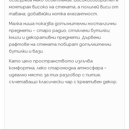
осигурява меко осветление. Високоговорител е
монтиран високо на стената, а полилей виси от
тавана, добавяйки нотка елегантност.
Малка ниша показва допълнителни носталгични
предмети – старо радио, стъклени бутилки,
книги и декоративни предмети. Дървени
рафтове на стената побират допълнителни
бутилки и вази.
Като цяло пространството излъчва
комфортна, леко старомодна атмосфера –
идеално място за тих разговор с питие,
съчетаващо класически чар с креативен декор.