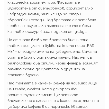
класическа архитектура. Фасадата е
изработена от светлобежов, хоризонтално
набразден камък, типичен за по-стари
европейски сгради. Над вратата е поставена
червена, полукръгла платнена тента с бели
кантове, осигуряваща подслон от дъжда.
На стената вляво от вратата виси черна
табела със златни букви, на която пише „BAR
ME“ – очевидно името на заведението. Самата
врата е бяла с остъклени панели. Над нея са
разположени два стилни черни фенера, единият
отляво точно до вратата, а другият на
стената вдясно.
Над тентата е каменен релеф на човешко лице
или глава, служещ като декоративен
архитектурен елемент. Цялостното
впечатление е елегантно и класическо, типично
за бар или кафене в исторически квартал.