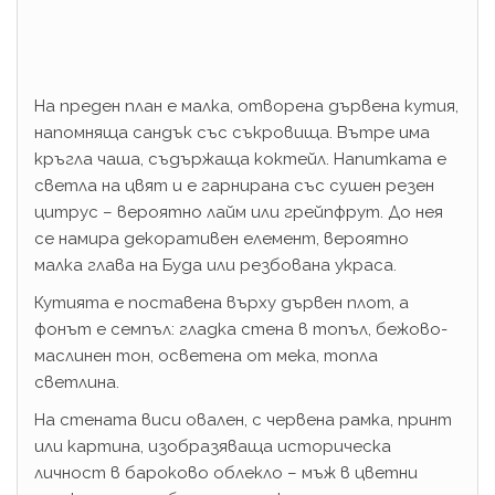
На преден план е малка, отворена дървена кутия,
напомняща сандък със съкровища. Вътре има
кръгла чаша, съдържаща коктейл. Напитката е
светла на цвят и е гарнирана със сушен резен
цитрус – вероятно лайм или грейпфрут. До нея
се намира декоративен елемент, вероятно
малка глава на Буда или резбована украса.
Кутията е поставена върху дървен плот, а
фонът е семпъл: гладка стена в топъл, бежово-
маслинен тон, осветена от мека, топла
светлина.
На стената виси овален, с червена рамка, принт
или картина, изобразяваща историческа
личност в бароково облекло – мъж в цветни