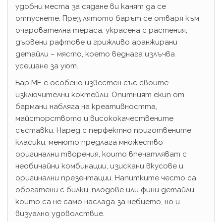
удобни места за сядане ви канят да се
отпуснете. През лятото барът се отваря към
очарователна тераса, украсена с растения,
дървени рафтове и грижливо аранжирани
детайли – място, което веднага излъчва
усещане за уют.
Бар ME е особено известен със своите
изключителни коктейли. Опитният екип от
бармани набляга на креативността,
майсторството и висококачествените
съставки. Наред с перфектно приготвените
класики, менюто предлага множество
оригинални творения, които впечатляват с
необичайни комбинации, изискани вкусове и
оригинални презентации. Напитките често са
обогатени с билки, плодове или фини детайли,
които са не само наслада за небцето, но и
визуално удоволствие.