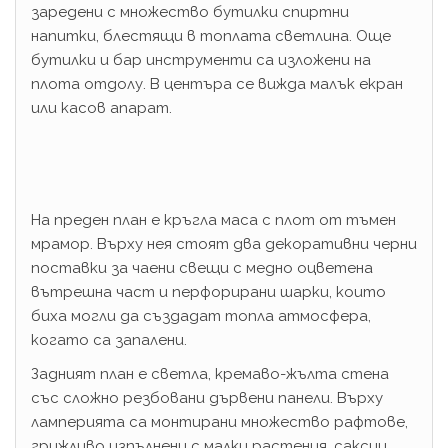
заредени с множество бутилки спиртни
напитки, блестящи в топлата светлина. Още
бутилки и бар инструменти са изложени на
плота отдолу. В центъра се вижда малък екран
или касов апарат.
На преден план е кръгла маса с плот от тъмен
мрамор. Върху нея стоят два декоративни черни
поставки за чаени свещи с медно оцветена
вътрешна част и перфорирани шарки, които
биха могли да създадат топла атмосфера,
когато са запалени.
Задният план е светла, кремаво-жълта стена
със сложно резбовани дървени панели. Върху
ламперията са монтирани множество рафтове,
грижливо изпълнени с малки растения, саксии,