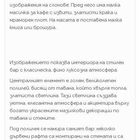
изображения на слонове. Пред него има малка
масичка за кафе с извити, златисти крака и
мраморен плот. На масата е поставена малка
книга или брошура.
Изображението показва интериора на стилен
бар с класическа, фино луксозна атмосфера.
Централният елемент е голям, великолепен
полилей, висящ от тавана, който хвърля топла,
златиста светлина. Тази светлина създава
уютна, елегантна атмосфера и акцентира върху
богато украсените мазилкови декорации по
тавана и стените.
Под полилея се намира самият бар: няколко
дървени рафта са монтирани на стената и са