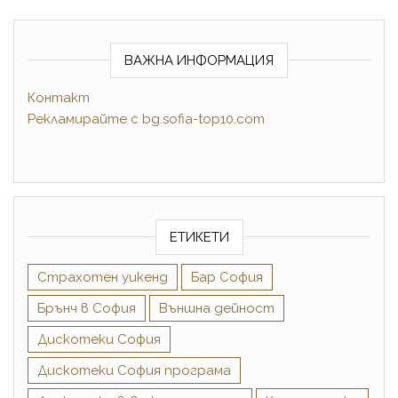
ВАЖНА ИНФОРМАЦИЯ
Контакт
Рекламирайте
с
bg.sofia-top10.com
ЕТИКЕТИ
Cтрахотен уикенд
Бар София
Брънч в София
Външна дейност
Дискотеки София
Дискотеки София програма