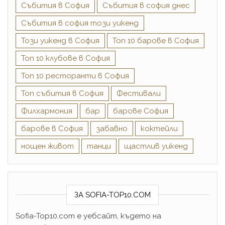
Събития в София
Събития в софия днес
Събития в софия този уикенд
Този уикенд в София
Топ 10 барове в София
Топ 10 клубове в София
Топ 10 ресторанти в София
Топ събития в София
Фестивали
Филхармония
бар
барове София
барове в София
забавно
коктейли
нощен живот
танци
щастлив уикенд
ЗА SOFIA-TOP10.COM
Sofia-Top10.com е уебсайт, където на