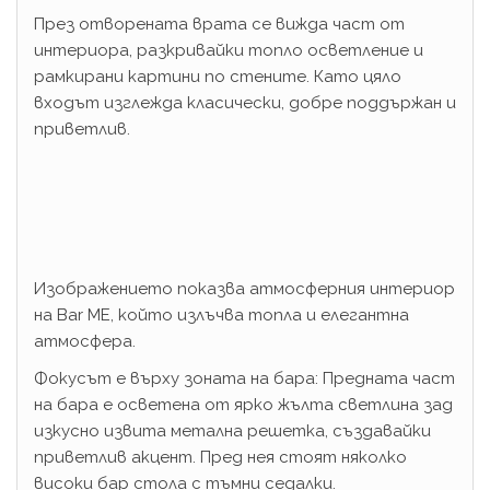
През отворената врата се вижда част от
интериора, разкривайки топло осветление и
рамкирани картини по стените. Като цяло
входът изглежда класически, добре поддържан и
приветлив.
Изображението показва атмосферния интериор
на Bar ME, който излъчва топла и елегантна
атмосфера.
Фокусът е върху зоната на бара: Предната част
на бара е осветена от ярко жълта светлина зад
изкусно извита метална решетка, създавайки
приветлив акцент. Пред нея стоят няколко
високи бар стола с тъмни седалки.