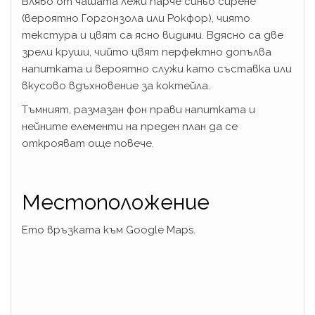
Вляво от чашата лежи парче синьо сирене
(вероятно Горгонзола или Рокфор), чиято
текстура и цвят са ясно видими. Вдясно са две
зрели круши, чийто цвят перфектно допълва
напитката и вероятно служи като съставка или
вкусово вдъхновение за коктейла.
Тъмният, размазан фон прави напитката и
нейните елементи на преден план да се
открояват още повече.
Местоположение
Ето връзката към Google Maps.