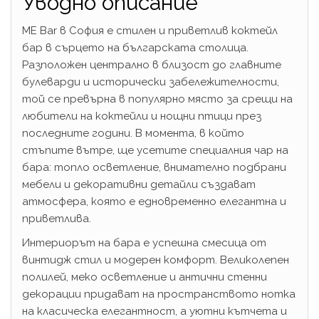
Уводно описание
ME Bar в София е стилен и приветлив коктейл
бар в сърцето на българската столица.
Разположен централно в близост до главните
булеварди и исторически забележителности,
той се превърна в популярно място за срещи на
любители на коктейли и нощни птици през
последните години. В момента, в който
стъпите вътре, ще усетите специалния чар на
бара: топло осветление, внимателно подбрани
мебели и декоративни детайли създават
атмосфера, която е едновременно елегантна и
приветлива.
Интериорът на бара е успешна смесица от
винтидж стил и модерен комфорт. Великолепен
полилей, меко осветление и антични стенни
декорации придават на пространството нотка
на класическа елегантност, а уютни кътчета и