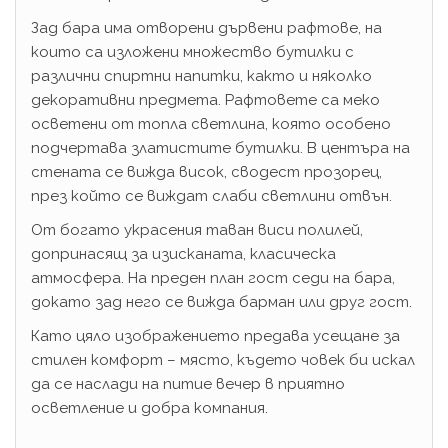
Зад бара има отворени дървени рафтове, на
които са изложени множество бутилки с
различни спиртни напитки, както и няколко
декоративни предмета. Рафтовете са меко
осветени от топла светлина, която особено
подчертава златистите бутилки. В центъра на
стената се вижда висок, сводест прозорец,
през който се виждат слаби светлини отвън.
От богато украсения таван виси полилей,
допринасящ за изисканата, класическа
атмосфера. На преден план гост седи на бара,
докато зад него се вижда барман или друг гост.
Като цяло изображението предава усещане за
стилен комфорт – място, където човек би искал
да се наслади на питие вечер в приятно
осветление и добра компания.