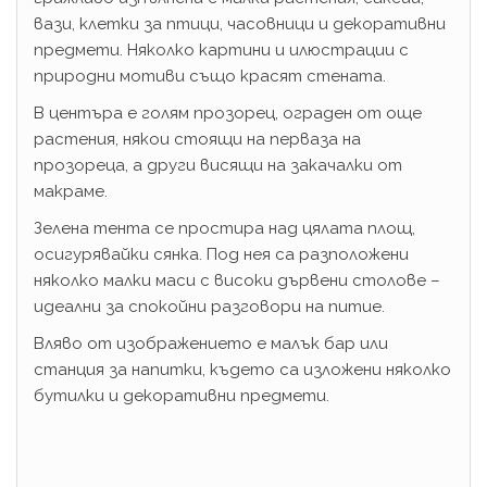
вази, клетки за птици, часовници и декоративни
предмети. Няколко картини и илюстрации с
природни мотиви също красят стената.
В центъра е голям прозорец, ограден от още
растения, някои стоящи на перваза на
прозореца, а други висящи на закачалки от
макраме.
Зелена тента се простира над цялата площ,
осигурявайки сянка. Под нея са разположени
няколко малки маси с високи дървени столове –
идеални за спокойни разговори на питие.
Вляво от изображението е малък бар или
станция за напитки, където са изложени няколко
бутилки и декоративни предмети.