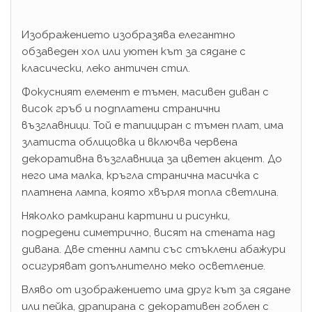
Изображението изобразява елегантно
обзаведен хол или уютен кът за сядане с
класически, леко античен стил.
Фокусният елемент е тъмен, масивен диван с
висок гръб и подплатени странични
възглавници. Той е тапициран с тъмен плат, има
златиста облицовка и включва червена
декоративна възглавница за цветен акцент. До
него има малка, кръгла странична масичка с
платнена лампа, която хвърля топла светлина.
Няколко рамкирани картини и рисунки,
подредени симетрично, висят на стената над
дивана. Две стенни лампи със стъклени абажури
осигуряват допълнително меко осветление.
Вляво от изображението има друг кът за сядане
или пейка, драпирана с декоративен гоблен с