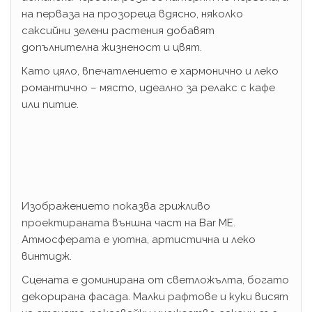
на перваза на прозореца вдясно, няколко
саксийни зелени растения добавят
допълнителна жизненост и цвят.
Като цяло, впечатлението е хармонично и леко
романтично – място, идеално за релакс с кафе
или питие.
Изображението показва грижливо
проектираната външна част на Bar ME.
Атмосферата е уютна, артистична и леко
винтидж.
Сцената е доминирана от светложълта, богато
декорирана фасада. Малки рафтове и куки висят