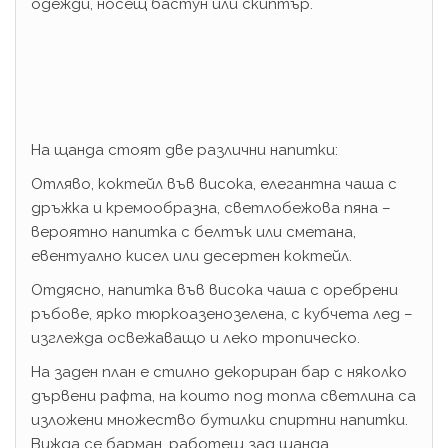
одежди, носещ бастун или скиптър.
На щанда стоят две различни напитки:
Отляво, коктейл във висока, елегантна чаша с
дръжка и кремообразна, светлобежова пяна –
вероятно напитка с белтък или сметана,
евентуално кисел или десертен коктейл.
Отдясно, напитка във висока чаша с оребрени
ръбове, ярко тюркоазенозелена, с кубчета лед –
изглежда освежаващо и леко тропическо.
На заден план е стилно декориран бар с няколко
дървени рафта, на които под топла светлина са
изложени множество бутилки спиртни напитки.
Вижда се барман, работещ зад щанда.