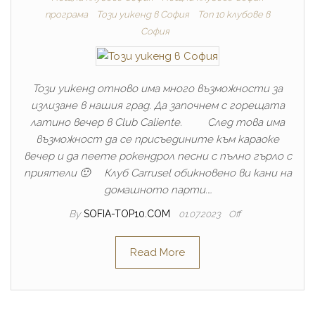
програма
Този уикенд в София
Топ 10 клубове в
София
Този уикенд отново има много възможности за
излизане в нашия град. Да започнем с горещата
латино вечер в Club Caliente. След това има
възможност да се присъедините към караоке
вечер и да пеете рокендрол песни с пълно гърло с
приятели 🙂 Клуб Carrusel обикновено ви кани на
домашното парти.…
By
SOFIA-TOP10.COM
01.07.2023
Off
Read More