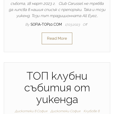
събота, 18 март 2023 г. Club Carussel не трябва
да липсва в нашия списък с препоръки. Така и този
уикенд. Този път традиционната All Eyez…
By
SOFIA-TOP10.COM
17.03.2023
Off
Read More
ТОП клубни
събития от
уикенда
Дискотеки в София
Дискотеки София
Клубове в