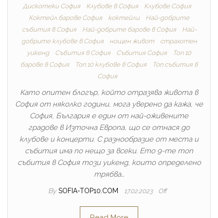
Дискотеки София
Клубове в София
Клубове София
Коктейл барове София
коктейли
Най-добрите
cъбития в София
Най-добрите барове в София
Най-
добрите клубове в София
нощен живот
страхотен
уикенд
Събития в София
Събития София
Топ 10
барове в София
Топ 10 клубове в София
Топ събития в
София
Като опитен блогър, който отразява живота в
София от няколко години, мога уверено да кажа, че
София, България е един от най-оживените
градове в Източна Европа, що се отнася до
клубове и концерти. С разнообразие от места и
събития има по нещо за всеки. Ето 9-те топ
събития в София този уикенд, които определено
трябва…
By
SOFIA-TOP10.COM
17.02.2023
Off
Read More