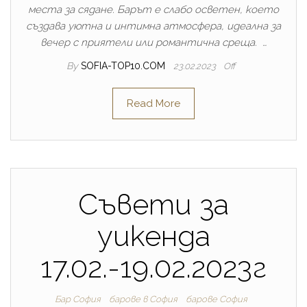
места за сядане. Барът е слабо осветен, което
създава уютна и интимна атмосфера, идеална за
вечер с приятели или романтична среща. …
By
SOFIA-TOP10.COM
23.02.2023
Off
Read More
Съвети за
уикенда
17.02.-19.02.2023г
Бар София
барове в София
барове София