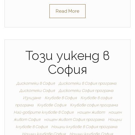
Read More
Този уикенд в
София
Дискотеки в София
Дискотеки в София програма
Дискотеки София
Дискотеки София програма
Излизане
Клубове в София
Клубове в софия
програма
Клубове София
Клубове софия програма
Най-добрите клубове в София
нощен живот
нощен
живот София
нощен живот София програма
Нощни
клубове в София
Нощни клубове в София програма
Нощни клубове София
Нощни клубове София