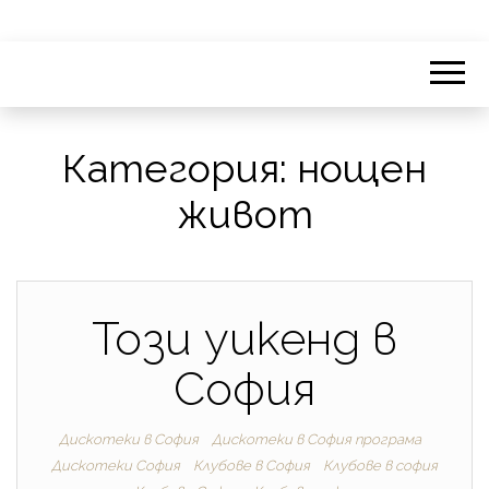
Категория:
нощен
живот
Този уикенд в
София
Дискотеки в София
Дискотеки в София програма
Дискотеки София
Клубове в София
Клубове в софия