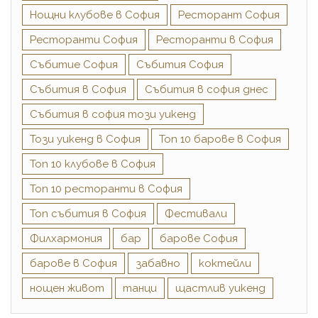
Нощни клубове в София
Ресторант София
Ресторанти София
Ресторанти в София
Събитиe София
Събития София
Събития в София
Събития в софия днес
Събития в софия този уикенд
Този уикенд в София
Топ 10 барове в София
Топ 10 клубове в София
Топ 10 ресторанти в София
Топ събития в София
Фестивали
Филхармония
бар
барове София
барове в София
забавно
коктейли
нощен живот
танци
щастлив уикенд