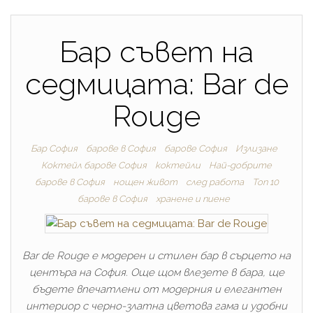
Бар съвет на
седмицата: Bar de
Rouge
Бар София
барове в София
барове София
Излизане
Коктейл барове София
коктейли
Най-добрите
барове в София
нощен живот
след работа
Топ 10
барове в София
хранене и пиене
Bar de Rouge е модерен и стилен бар в сърцето на
центъра на София. Още щом влезете в бара, ще
бъдете впечатлени от модерния и елегантен
интериор с черно-златна цветова гама и удобни