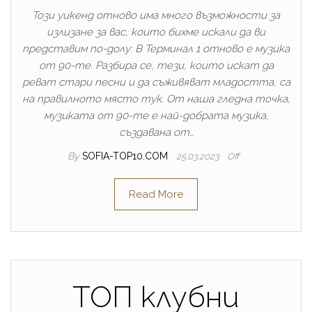
Този уикенд отново има много възможности за
излизане за вас, които бихме искали да ви
представим по-долу: В Терминал 1 отново е музика
от 90-те. Разбира се, тези, които искат да
реват стари песни и да съживяват младостта, са
на правилното място тук. От наша гледна точка,
музиката от 90-те е най-добрата музика,
създавана от…
By
SOFIA-TOP10.COM
25.03.2023
Off
Read More
ТОП клубни