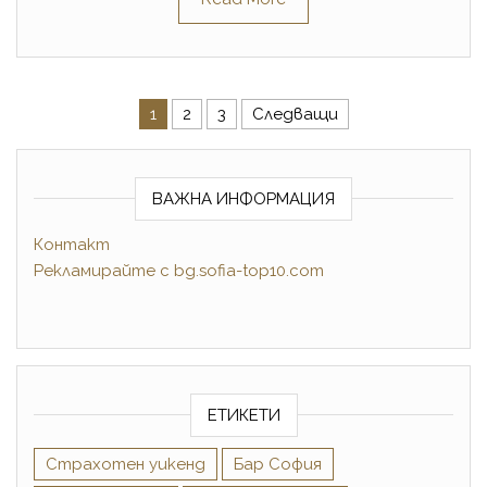
Разделяне на публикациите 
1
2
3
Следващи
ВАЖНА ИНФОРМАЦИЯ
Контакт
Рекламирайте
с
bg.sofia-top10.com
ЕТИКЕТИ
Cтрахотен уикенд
Бар София