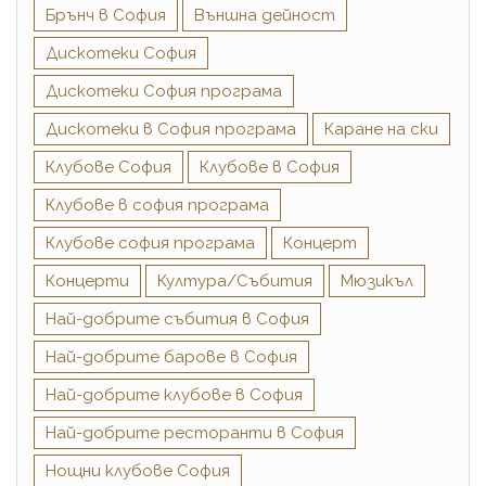
Брънч в София
Външна дейност
Дискотеки София
Дискотеки София програма
Дискотеки в София програма
Каране на ски
Клубове София
Клубове в София
Клубове в софия програма
Клубове софия програма
Концерт
Концерти
Култура/Събития
Мюзикъл
Най-добрите cъбития в София
Най-добрите барове в София
Най-добрите клубове в София
Най-добрите ресторанти в София
Нощни клубове София