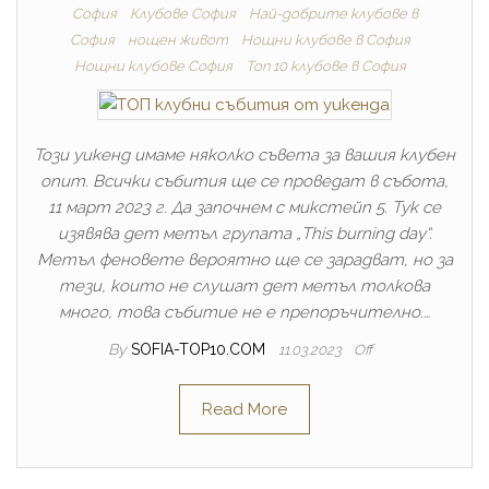
София
Клубове София
Най-добрите клубове в
София
нощен живот
Нощни клубове в София
Нощни клубове София
Топ 10 клубове в София
Този уикенд имаме няколко съвета за вашия клубен
опит. Всички събития ще се проведат в събота,
11 март 2023 г. Да започнем с микстейп 5. Тук се
изявява дет метъл групата „This burning day“.
Метъл феновете вероятно ще се зарадват, но за
тези, които не слушат дет метъл толкова
много, това събитие не е препоръчително.…
By
SOFIA-TOP10.COM
11.03.2023
Off
Read More