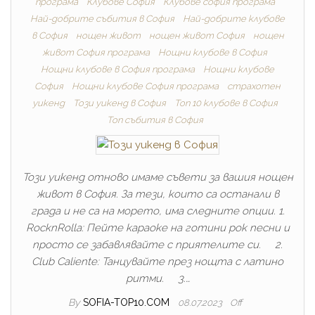
програма
Клубове София
Клубове софия програма
Най-добрите cъбития в София
Най-добрите клубове
в София
нощен живот
нощен живот София
нощен
живот София програма
Нощни клубове в София
Нощни клубове в София програма
Нощни клубове
София
Нощни клубове София програма
страхотен
уикенд
Този уикенд в София
Топ 10 клубове в София
Топ събития в София
Този уикенд отново имаме съвети за вашия нощен
живот в София. За тези, които са останали в
града и не са на морето, има следните опции. 1.
RocknRolla: Пейте караоке на готини рок песни и
просто се забавлявайте с приятелите си. 2.
Club Caliente: Танцувайте през нощта с латино
ритми. 3.…
By
SOFIA-TOP10.COM
08.07.2023
Off