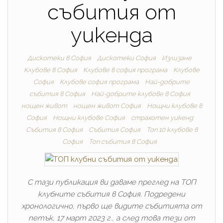
събития от
уикенда
Дискотеки в София
Дискотеки София
Излизане
Клубове в София
Клубове в софия програма
Клубове
София
Клубове софия програма
Най-добрите
cъбития в София
Най-добрите клубове в София
нощен живот
нощен живот София
Нощни клубове в
София
Нощни клубове София
страхотен уикенд
Събития в София
Събития София
Топ 10 клубове в
София
Топ събития в София
С тази публикация ви даваме преглед на ТОП
клубните събития в София. Подредени
хронологично, първо ще видите събитията от
петък, 17 март 2023 г., а след това тези от