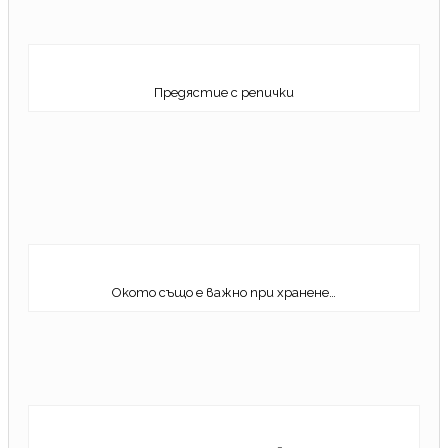
Предястие с репички
Окото също е важно при хранене…