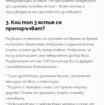
международни влияния. От деликатни предястия
до изискани основни ястия – всяко ястие е
произведение на изкуството за небцето.
3. Кои топ 3 ястия се
препоръчват?
Разбира се менюто се променя от време на време,
но когато бяхме там открихме следните ястия,
които искаме да ви представим. Открихме, че
този ресторант има невероятно добър вкус.
Подбраните от нас ТОП ястия ще ви създадат
съответното впечатление.
**Гъши дроб върху домашен бриош: Деликатна
мелодия от вкус и текстура.
**Ризото с трюфел и микс от пресни морски
дарове: Поема от аромати, която пленява
сетивата.
**Шоколадов мус с мариновани череши и прах от