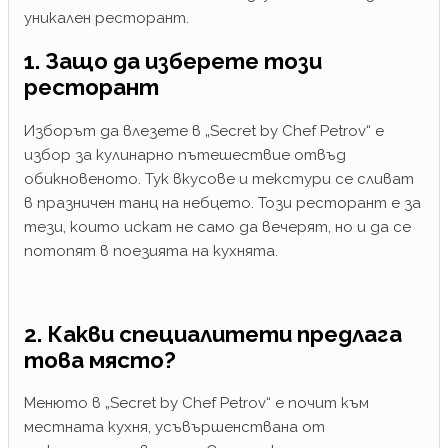
уникален ресторант.
1. Защо да изберете този
ресторант
Изборът да влезете в „Secret by Chef Petrov“ е
избор за кулинарно пътешествие отвъд
обикновеното. Тук вкусове и текстури се сливат
в празничен танц на небцето. Този ресторант е за
тези, които искат не само да вечерят, но и да се
потопят в поезията на кухнята.
2. Какви специалитети предлага
това място?
Менюто в „Secret by Chef Petrov“ е почит към
местната кухня, усъвършенствана от