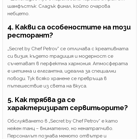
шамфъстък: Сладък финал, който очарова
небцето.
4. Какви са особеностите на този
ресторант?
„Secret by Chef Petrov” се отличава с креативната
си визия, където традиция и модерност се
съчетават в перфектна хармония. Атмосферата
е интимна и елегантна, идеална за специални
поводи. Тук всяко хранене се превръща в
пътешествие из света на вкуса.
5. Как трябва да се
характеризират сервитьорите?
Обслужването в „Secret by Chef Petrov“ е като
нежен танц – внимателно, но ненатрапчиво.
Персоналът познава менюто отвътре и