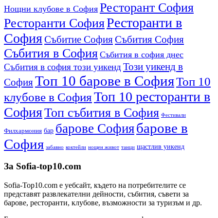
Ресторант София
Нощни клубове в София
Ресторанти в
Ресторанти София
София
Събитиe София
Събития София
Събития в София
Събития в софия днес
Този уикенд в
Събития в софия този уикенд
Топ 10 барове в София
Топ 10
София
Топ 10 ресторанти в
клубове в София
София
Топ събития в София
Фестивали
барове в
барове София
бар
Филхармония
София
щастлив уикенд
забавно
коктейли
нощен живот
танци
За Sofia-top10.com
Sofia-Top10.com е уебсайт, където на потребителите се
представят развлекателни дейности, събития, съвети за
барове, ресторанти, клубове, възможности за туризъм и др.