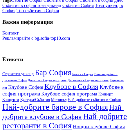
Tags
Събитиe София
Събития в София
Събития в софия днес
Събития в софия този уикенд
Събития София
Този уикенд в
София
Топ събития в София
Важна информация
Контакт
Рекламирайте
с
bg.sofia-top10.com
Етикети
Бар София
Cтрахотен уикенд
Брънч в София
Външна дейност
Дискотеки София
Дискотеки София програма
Дискотеки в София програма
Каране на
Клубове в София
Клубове в
Клубове София
ски
софия програма
Клубове софия програма
Концерт
Концерти
Култура/Събития
Най-добрите cъбития в София
Мюзикъл
Най-добрите барове в София
Най-
Най-добрите
добрите клубове в София
ресторанти в София
Нощни клубове София