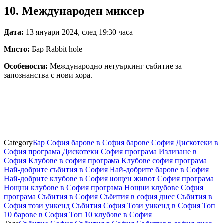
10. Международен миксер
Дата:
13 януари 2024, след 19:30 часа
Място:
Бар Rabbit hole
Особености:
Международно нетуъркинг събитие за
запознанства с нови хора.
Category
Бар София
барове в София
барове София
Дискотеки в
София програма
Дискотеки София програма
Излизане в
София
Клубове в софия програма
Клубове софия програма
Най-добрите cъбития в София
Най-добрите барове в София
Най-добрите клубове в София
нощен живот София програма
Нощни клубове в София програма
Нощни клубове София
програма
Събития в София
Събития в софия днес
Събития в
София този уикенд
Събития София
Този уикенд в София
Топ
10 барове в София
Топ 10 клубове в София