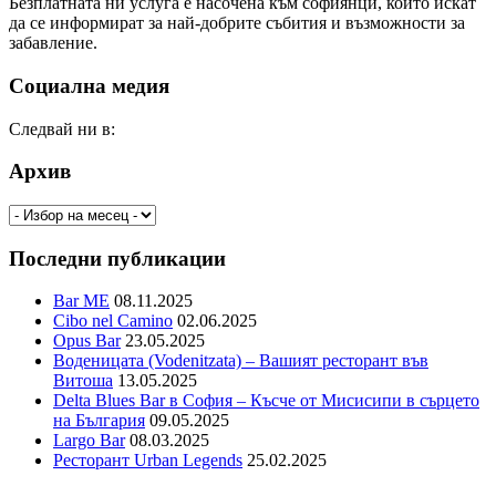
Безплатната ни услуга е насочена към софиянци, които искат
да се информират за най-добрите събития и възможности за
забавление.
Социална медия
Следвай ни в:
Архив
Архив
Последни публикации
Bar ME
08.11.2025
Cibo nel Camino
02.06.2025
Opus Bar
23.05.2025
Воденицата (Vodenitzata) – Вашият ресторант във
Витоша
13.05.2025
Delta Blues Bar в София – Късче от Мисисипи в сърцето
на България
09.05.2025
Largo Bar
08.03.2025
Ресторант Urban Legends
25.02.2025