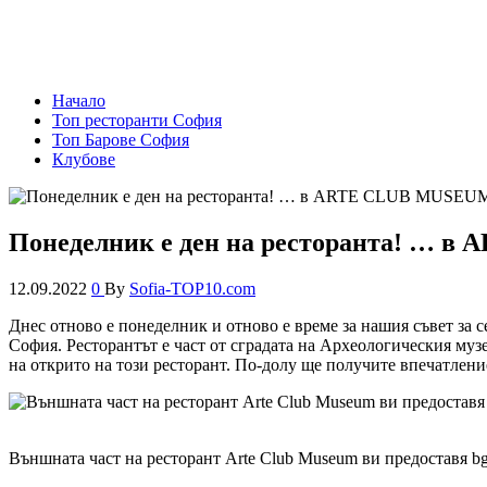
Sofia-TOP10
Съвети за излизане и за събития в София!
Начало
Топ ресторанти София
Топ Барове София
Клубове
Понеделник е ден на ресторанта! … 
12.09.2022
0
By
Sofia-TOP10.com
Днес отново е понеделник и отново е време за нашия съвет з
София. Ресторантът е част от сградата на Археологическия муз
на открито на този ресторант. По-долу ще получите впечатление
Външната част на ресторант Arte Club Museum ви предоставя bg.