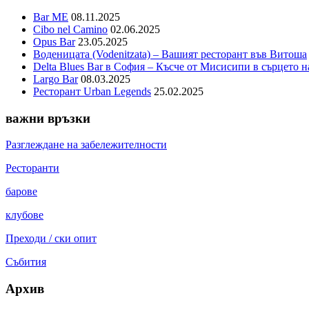
Bar ME
08.11.2025
Cibo nel Camino
02.06.2025
Opus Bar
23.05.2025
Воденицата (Vodenitzata) – Вашият ресторант във Витоша
Delta Blues Bar в София – Късче от Мисисипи в сърцето н
Largo Bar
08.03.2025
Ресторант Urban Legends
25.02.2025
важни връзки
Разглеждане на забележителности
Pесторанти
барове
клубове
Преходи / ски опит
Събития
Архив