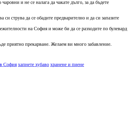
чаровни и не се налага да чакате дълго, за да бъдете
ва си струва да се обадите предварително и да си запазите
лежителности на София и може би да се разходите по булевард
 бъде приятно прекарване. Желаем ви много забавление.
 в София
хапнете хубаво
хранене и пиене