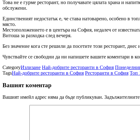
Това не е гурме ресторант, но получавате цялата храна и напит
обслужени.
Единственият недостатък е, че става натоварено, особено в топл
място.
Местоположението е в центъра на София, недалеч от известната
Витоша за разходка след вечеря.
Без значение кога сте решили да посетите този ресторант, днес
Чувствайте се свободни да ни напишете вашите коментари в ко
Category
Излизане
Най-добрите ресторанти в София
Понеделник
Tags
Най-добрите ресторанти в София
Ресторанти в София
Топ 
Вашият коментар
Вашият имейл адрес няма да бъде публикуван.
Задължителните 