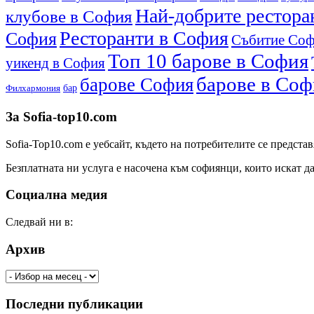
Най-добрите рестора
клубове в София
Ресторанти в София
София
Събитиe Со
Топ 10 барове в София
уикенд в София
барове в Соф
барове София
бар
Филхармония
За Sofia-top10.com
Sofia-Top10.com е уебсайт, където на потребителите се представ
Безплатната ни услуга е насочена към софиянци, които искат д
Социална медия
Следвай ни в:
Архив
Архив
Последни публикации