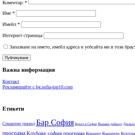
Коментар:
*
Име
*
Имейл
*
Интернет страница
Запазване на името, имейл адреса и уебсайта ми в този брау
Важна информация
Контакт
Рекламирайте
с
bg.sofia-top10.com
Етикети
Бар София
Cтрахотен уикенд
Брънч в София
Външна дейност
Дискот
програма
Клубове софия програма
Концерт
Концерти
Култур