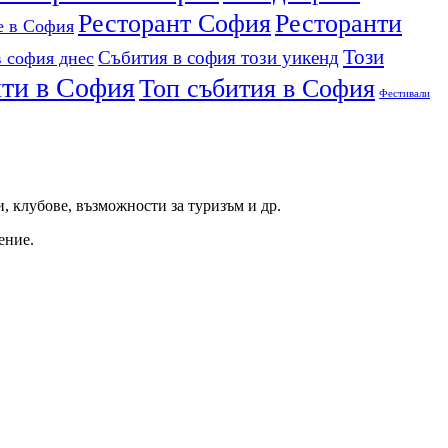
Ресторант София
Ресторанти
е в София
Този
Събития в софия този уикенд
 софия днес
нти в София
Топ събития в София
Фестивали
и, клубове, възможности за туризъм и др.
ение.