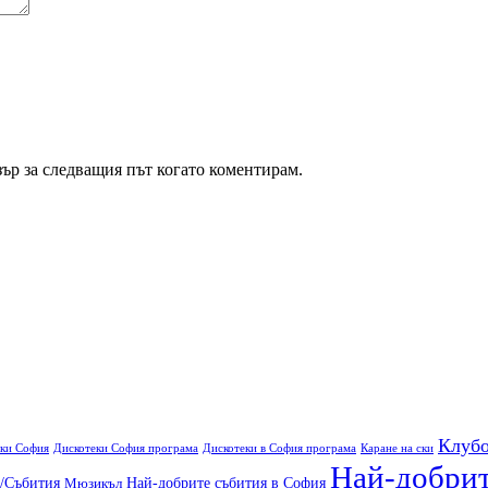
зър за следващия път когато коментирам.
Клуб
еки София
Дискотеки София програма
Дискотеки в София програма
Каране на ски
Най-добрит
а/Събития
Най-добрите cъбития в София
Мюзикъл