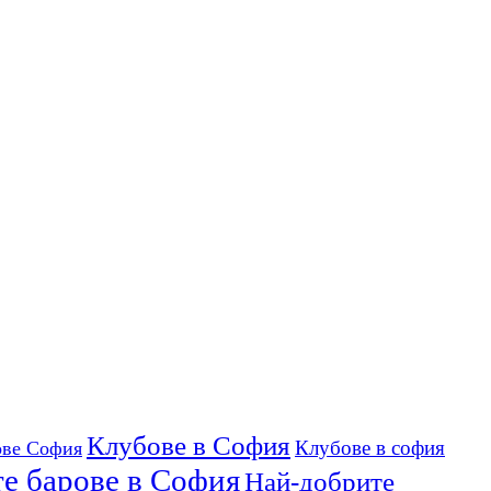
Клубове в София
Клубове в софия
ове София
е барове в София
Най-добрите