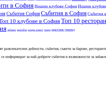
нти в София
Нощни клубове София
Нощни клубов
Събития в София
фия
Събития София
Събития в
Топ 10 рестора
Топ 10 клубове в София
ия
щастлив уикенд
забавно
коктейли
нощен живот
танци
ят развлекателни дейности, събития, съвети за барове, ресторант
а се информират за най-добрите събития и възможности за забавл