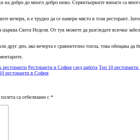
ки на добро до много добро ниво. Сервитьорките винаги са много 
ите вечери, и е трудно да се намери място в този ресторант. Зато
 църква Света Неделя. От тук можете да разгледате всички забе
 или друг ден, ако вечерта е сравнително топла, това обещава да
ментарите.
 ресторанти
Ресторанти в София
след работа
Топ 10 ресторанти
10 ресторанти в София
полета са отбелязани с
*